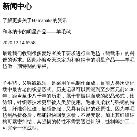
新闻中心
了解更多关于Hamanaka的资讯
和麻纳卡的明星产品——羊毛毡
2020.12.14
6558
最近我们收到很多爱好者关于要求进行羊毛毡（戳戳乐）的科
普的诉求。因此小编今天决定为和麻纳卡的明星产品——羊毛
毡做一期特别的专栏。
羊毛毡，又称戳戳乐，是采用羊毛制作而成，目前人类历史记
载中最古老的织品形式。历史记录可以回溯到至少西元前6500
年，距今至少八千年的历史，属于非编织而成的织品形式，比
纺织，针织等技术更早被人类所使用。毛兼具柔软与强韧的特
性，纤维弹性佳，触感舒服，又具有良好的还原性。因为羊毛
毡制品折叠后，都能很快回复原状，不易变形。加上其纤维结
构可紧密纠结，其强韧的特性不需要透过针织，缝制等加工，
可完全一体成型。